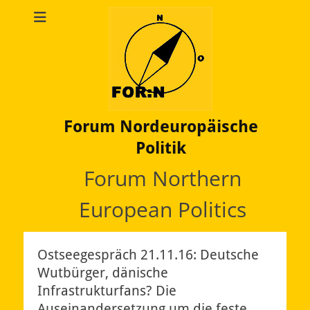
Forum Nordeuropäische
Politik
Forum Northern
European Politics
Ostseegespräch 21.11.16: Deutsche
Wutbürger, dänische
Infrastrukturfans? Die
Auseinandersetzung um die feste