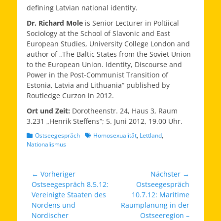
defining Latvian national identity.
Dr. Richard Mole
is Senior Lecturer in Poltiical
Sociology at the School of Slavonic and East
European Studies, University College London and
author of „The Baltic States from the Soviet Union
to the European Union. Identity, Discourse and
Power in the Post-Communist Transition of
Estonia, Latvia and Lithuania“ published by
Routledge Curzon in 2012.
Ort und Zeit:
Dorotheenstr. 24, Haus 3, Raum
3.231 „Henrik Steffens“; 5. Juni 2012, 19.00 Uhr.
Kategorien
Schlagworte
Ostseegespräch
Homosexualität
,
Lettland
,
Nationalismus
Beitragsnavigation
← Vorheriger
Nächster →
Vorheriger
Nächster
Ostseegespräch 8.5.12:
Ostseegespräch
Beitrag:
Beitrag:
Vereinigte Staaten des
10.7.12: Maritime
Nordens und
Raumplanung in der
Nordischer
Ostseeregion –