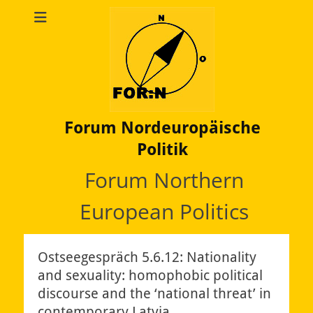
Forum Nordeuropäische
Politik
Forum Northern
European Politics
Ostseegespräch 5.6.12: Nationality
and sexuality: homophobic political
discourse and the ‘national threat’ in
contemporary Latvia