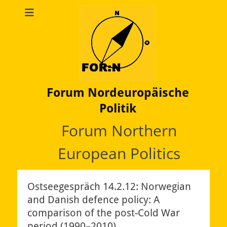
Forum Nordeuropäische
Politik
Forum Northern
European Politics
Ostseegespräch 14.2.12: Norwegian
and Danish defence policy: A
comparison of the post-Cold War
period (1990–2010)