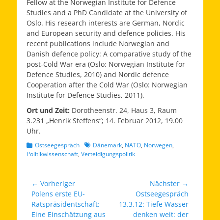
Fellow at the Norwegian Institute for Defence
Studies and a PhD Candidate at the University of
Oslo. His research interests are German, Nordic
and European security and defence policies. His
recent publications include
Norwegian and
Danish defence policy: A comparative study of the
post-Cold War era
(Oslo: Norwegian Institute for
Defence Studies, 2010) and
Nordic defence
Cooperation after the Cold War
(Oslo: Norwegian
Institute for Defence Studies, 2011).
Ort und Zeit:
Dorotheenstr. 24, Haus 3, Raum
3.231 „Henrik Steffens“; 14. Februar 2012, 19.00
Uhr.
Kategorien
Schlagworte
Ostseegespräch
Dänemark
,
NATO
,
Norwegen
,
Politikwissenschaft
,
Verteidigungspolitik
Beitragsnavigation
← Vorheriger
Nächster →
Vorheriger
Nächster
Polens erste EU-
Ostseegespräch
Beitrag:
Beitrag:
Ratspräsidentschaft:
13.3.12: Tiefe Wasser
Eine Einschätzung aus
denken weit: der