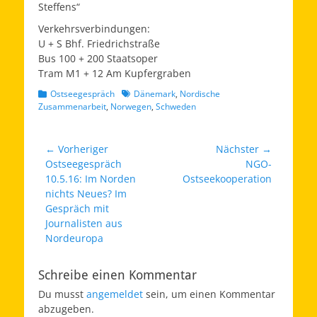
Steffens“
Verkehrsverbindungen:
U + S Bhf. Friedrichstraße
Bus 100 + 200 Staatsoper
Tram M1 + 12 Am Kupfergraben
Kategorien
Schlagworte
Ostseegespräch
Dänemark
,
Nordische
Zusammenarbeit
,
Norwegen
,
Schweden
Beitragsnavigation
← Vorheriger
Nächster →
Vorheriger
Nächster
Ostseegespräch
NGO-
Beitrag:
Beitrag:
10.5.16: Im Norden
Ostseekooperation
nichts Neues? Im
Gespräch mit
Journalisten aus
Nordeuropa
Schreibe einen Kommentar
Du musst
angemeldet
sein, um einen Kommentar
abzugeben.